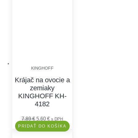
KINGHOFF
Krájač na ovocie a
zemiaky
KINGHOFF KH-
4182
7.89
€
5.60
€
s DPH
PRIDAŤ DO KOŠÍKA