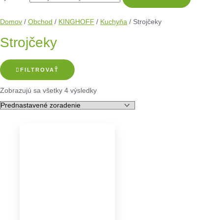
Domov
/
Obchod
/
KINGHOFF
/
Kuchyňa
/ Strojčeky
Strojčeky
FILTROVAŤ
Zobrazujú sa všetky 4 výsledky