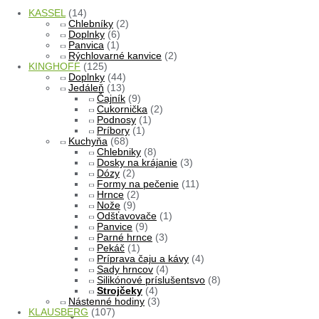
KASSEL
(14)
Chlebníky
(2)
Doplnky
(6)
Panvica
(1)
Rýchlovarné kanvice
(2)
KINGHOFF
(125)
Doplnky
(44)
Jedáleň
(13)
Čajník
(9)
Cukornička
(2)
Podnosy
(1)
Príbory
(1)
Kuchyňa
(68)
Chlebniky
(8)
Dosky na krájanie
(3)
Dózy
(2)
Formy na pečenie
(11)
Hrnce
(2)
Nože
(9)
Odšťavovače
(1)
Panvice
(9)
Parné hrnce
(3)
Pekáč
(1)
Príprava čaju a kávy
(4)
Sady hrncov
(4)
Silikónové príslušentsvo
(8)
Strojčeky
(4)
Nástenné hodiny
(3)
KLAUSBERG
(107)