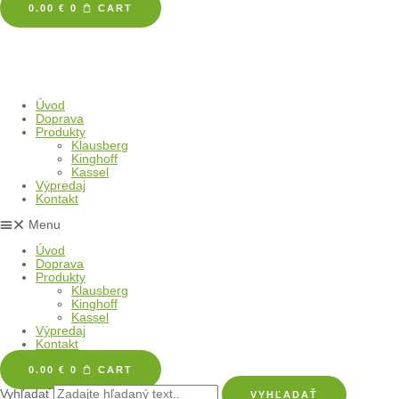
0.00
€
0
CART
Úvod
Doprava
Produkty
Klausberg
Kinghoff
Kassel
Výpredaj
Kontakt
Menu
Úvod
Doprava
Produkty
Klausberg
Kinghoff
Kassel
Výpredaj
Kontakt
0.00
€
0
CART
Vyhľadať
VYHĽADAŤ