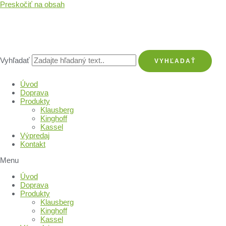
Preskočiť na obsah
Vyhľadať
VYHĽADAŤ
Úvod
Doprava
Produkty
Klausberg
Kinghoff
Kassel
Výpredaj
Kontakt
Menu
Úvod
Doprava
Produkty
Klausberg
Kinghoff
Kassel