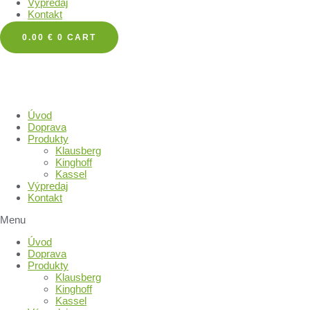
Výpredaj
Kontakt
0.00
€
0
CART
Úvod
Doprava
Produkty
Klausberg
Kinghoff
Kassel
Výpredaj
Kontakt
Menu
Úvod
Doprava
Produkty
Klausberg
Kinghoff
Kassel