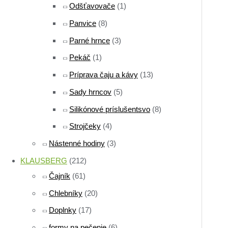
Odšťavovače
(1)
Panvice
(8)
Parné hrnce
(3)
Pekáč
(1)
Príprava čaju a kávy
(13)
Sady hrncov
(5)
Silikónové príslušentsvo
(8)
Strojčeky
(4)
Nástenné hodiny
(3)
KLAUSBERG
(212)
Čajník
(61)
Chlebníky
(20)
Doplnky
(17)
formy na pečenie
(6)