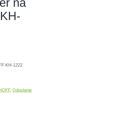
ér na
 KH-
OFF KH-1222
HOFF
,
Odoslanie