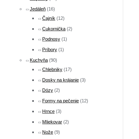
Jedáleň
(16)
Čajník
(12)
Cukornička
(2)
Podnosy
(1)
Príbory
(1)
Kuchyňa
(90)
Chlebniky
(17)
Dosky na krájanie
(3)
Dózy
(2)
Formy na pečenie
(12)
Hrnce
(3)
Mliekovar
(2)
Nože
(9)