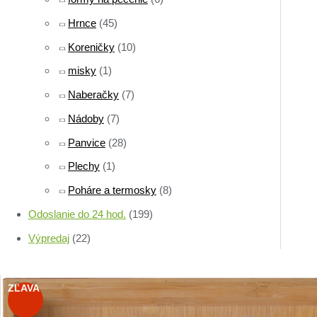
Hrnce
(45)
Koreničky
(10)
misky
(1)
Naberačky
(7)
Nádoby
(7)
Panvice
(28)
Plechy
(1)
Poháre a termosky
(8)
Odoslanie do 24 hod.
(199)
Výpredaj
(22)
ZĽAVA