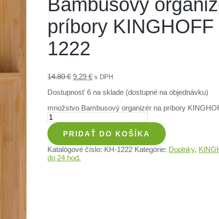
Bambusový organiz
príbory KINGHOFF
1222
14.80
€
9.29
€
s DPH
Dostupnosť
6 na sklade (dostupné na objednávku)
množstvo Bambusový organizér na príbory KINGH
PRIDAŤ DO KOŠÍKA
Katalógové číslo:
KH-1222
Kategórie:
Doplnky
,
KING
do 24 hod.