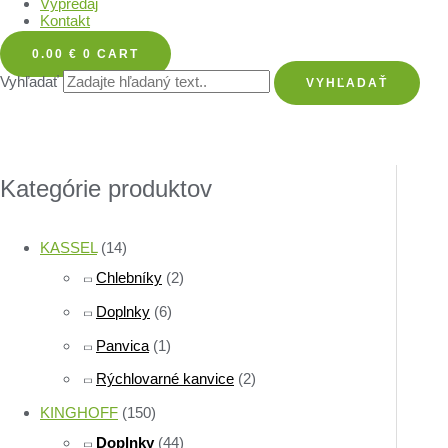
Výpredaj
Kontakt
0.00
€
0
CART
Vyhľadať
VYHĽADAŤ
Kategórie produktov
KASSEL
(14)
Chlebníky
(2)
Doplnky
(6)
Panvica
(1)
Rýchlovarné kanvice
(2)
KINGHOFF
(150)
Doplnky
(44)