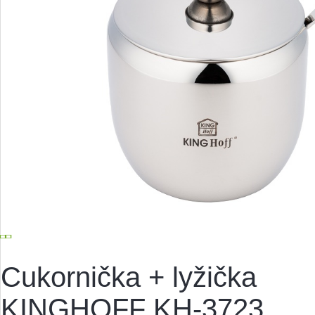
Cukornička + lyžička
KINGHOFF KH-3723