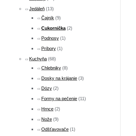
Jedáleň
(13)
Čajník
(9)
Cukornička
(2)
Podnosy
(1)
Príbory
(1)
Kuchyňa
(68)
Chlebniky
(8)
Dosky na krájanie
(3)
Dózy
(2)
Formy na pečenie
(11)
Hrnce
(2)
Nože
(9)
Odšťavovače
(1)