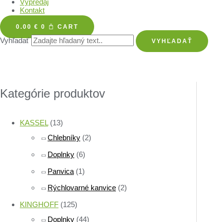
Výpredaj
Kontakt
0.00
€
0
CART
Vyhľadať
VYHĽADAŤ
Kategórie produktov
KASSEL
(13)
Chlebníky
(2)
Doplnky
(6)
Panvica
(1)
Rýchlovarné kanvice
(2)
KINGHOFF
(125)
Doplnky
(44)