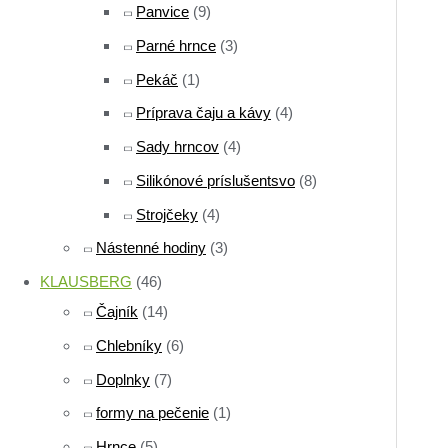
Panvice
(9)
Parné hrnce
(3)
Pekáč
(1)
Príprava čaju a kávy
(4)
Sady hrncov
(4)
Silikónové príslušentsvo
(8)
Strojčeky
(4)
Nástenné hodiny
(3)
KLAUSBERG
(46)
Čajník
(14)
Chlebníky
(6)
Doplnky
(7)
formy na pečenie
(1)
Hrnce
(5)