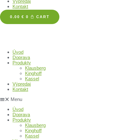
Výpredaj
Kontakt
0.00
€
0
CART
Úvod
Doprava
Produkty
Klausberg
Kinghoff
Kassel
Výpredaj
Kontakt
Menu
Úvod
Doprava
Produkty
Klausberg
Kinghoff
Kassel